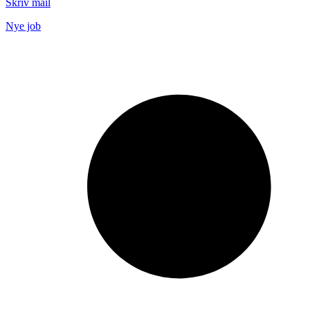
Skriv mail
Nye job