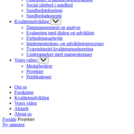
Social ulighed i sundhed
Sundhedsteknologi
Sundhedsøkonomi
Kvalitetsudvikling
Datamanagement og analyse
Evaluering med dialog og udvikling
Forbedringsarbejde
Implementerings- og udviklingsprocesser
Tværsektoriel kvalitetsmonitorering
Undersøgelser med spørgeskemaer
Vores viden
Medarbejdere
Projekter
Publikationer
Om os
Forskning
Kvalitetsudvikling
Vores viden
Aktuelt
About us
Forside
Projekter
Ny søgning