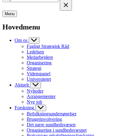
Menu
Hovedmenu
Om os
Fagligt Strategisk Råd
Ledelsen
Medarbejdere
Organisering
Strategi
Videnspanel
Universitetet
Aktuelt
Nyheder
Arrangementer
Nye job
Forskning
Befolkningsundersøgelser
Brugerinvolvering
Det nære sundhedsvæsen
Organisering i sundhedsvæsnet
Praksisnær rehabiliteringsforskning