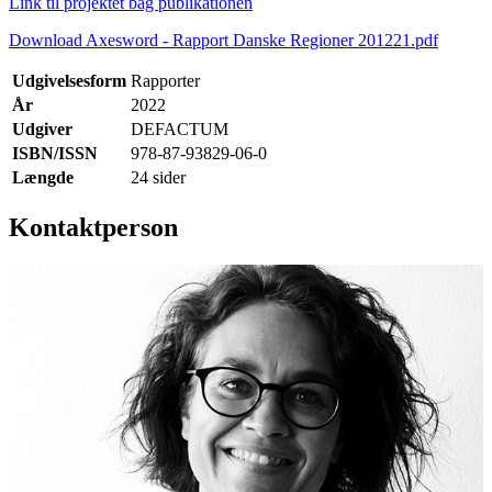
Link til projektet bag publikationen
Download Axesword - Rapport Danske Regioner 201221.pdf
Udgivelsesform
Rapporter
År
2022
Udgiver
DEFACTUM
ISBN/ISSN
978-87-93829-06-0
Længde
24 sider
Kontaktperson