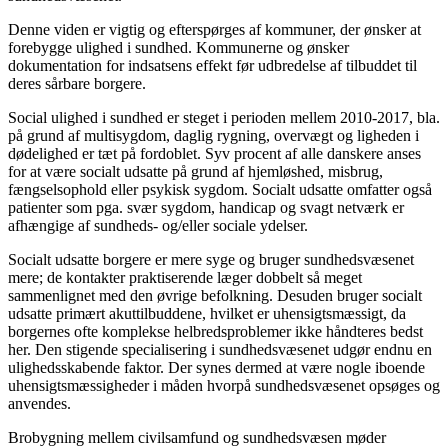
Denne viden er vigtig og efterspørges af kommuner, der ønsker at
forebygge ulighed i sundhed. Kommunerne og ønsker
dokumentation for indsatsens effekt før udbredelse af tilbuddet til
deres sårbare borgere.
Social ulighed i sundhed er steget i perioden mellem 2010-2017, bla.
på grund af multisygdom, daglig rygning, overvægt og ligheden i
dødelighed er tæt på fordoblet. Syv procent af alle danskere anses
for at være socialt udsatte på grund af hjemløshed, misbrug,
fængselsophold eller psykisk sygdom. Socialt udsatte omfatter også
patienter som pga. svær sygdom, handicap og svagt netværk er
afhængige af sundheds- og/eller sociale ydelser.
Socialt udsatte borgere er mere syge og bruger sundhedsvæsenet
mere; de kontakter praktiserende læger dobbelt så meget
sammenlignet med den øvrige befolkning. Desuden bruger socialt
udsatte primært akuttilbuddene, hvilket er uhensigtsmæssigt, da
borgernes ofte komplekse helbredsproblemer ikke håndteres bedst
her. Den stigende specialisering i sundhedsvæsenet udgør endnu en
ulighedsskabende faktor. Der synes dermed at være nogle iboende
uhensigtsmæssigheder i måden hvorpå sundhedsvæsenet opsøges og
anvendes.
Brobygning mellem civilsamfund og sundhedsvæsen møder