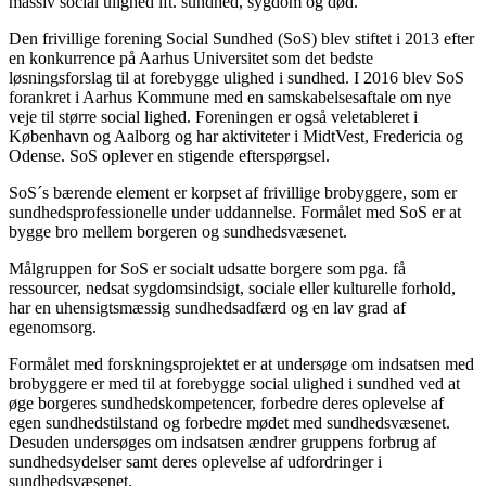
massiv social ulighed ift. sundhed, sygdom og død.
Den frivillige forening Social Sundhed (SoS) blev stiftet i 2013 efter
en konkurrence på Aarhus Universitet som det bedste
løsningsforslag til at forebygge ulighed i sundhed. I 2016 blev SoS
forankret i Aarhus Kommune med en samskabelsesaftale om nye
veje til større social lighed. Foreningen er også veletableret i
København og Aalborg og har aktiviteter i MidtVest, Fredericia og
Odense. SoS oplever en stigende efterspørgsel.
SoS´s bærende element er korpset af frivillige brobyggere, som er
sundhedsprofessionelle under uddannelse. Formålet med SoS er at
bygge bro mellem borgeren og sundhedsvæsenet.
Målgruppen for SoS er socialt udsatte borgere som pga. få
ressourcer, nedsat sygdomsindsigt, sociale eller kulturelle forhold,
har en uhensigtsmæssig sundhedsadfærd og en lav grad af
egenomsorg.
Formålet med forskningsprojektet er at undersøge om indsatsen med
brobyggere er med til at forebygge social ulighed i sundhed ved at
øge borgeres sundhedskompetencer, forbedre deres oplevelse af
egen sundhedstilstand og forbedre mødet med sundhedsvæsenet.
Desuden undersøges om indsatsen ændrer gruppens forbrug af
sundhedsydelser samt deres oplevelse af udfordringer i
sundhedsvæsenet.