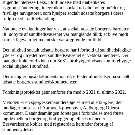
stigende interesse f.eks. i forbindelse med diabetikeres
sygdomshåndtering, integration i socialt udsatte boligområder og
frivillige navigatorer, som hjælper socialt udsatte borgere i deres
forløb med kræftbehandling.
Nationale evalueringer har vist, at socialt udsatte borgeres barrierer
ift. udbytte af sundhedsvæsenet var manglende tillid; at blive mødt
som et ligeværdigt menneske var afgørende for tillid.
Den ulighed socialt udsatte borgere har i forhold til sundhedsfaglige
ydelser og i mødet med sundhedsvæsenet er veldokumenteret. Der
mangler imidlertid viden om SoS´s brobyggerindsats kan forebygge
social ulighed i sundhed.
Der mangler også dokumentation ift. effekter af indsatser på socialt
udsatte borgeres sundhedskompetencer.
Forskningsprojektet gennemføres fra medio 2021 til ultimo 2022.
Metoden er en spørgeskemaundersøgelse med alle borgere, der
modtager indsatsen i Aarhus, København, Aalborg og Odense
kommuner. Dataindsamlingen foretages i forbindelse med første
møde mellem borger og brobygger og efter 6 måneder.
Besvarelserne kobles med registerdata herunder forbrug af
sundhedsydelser.