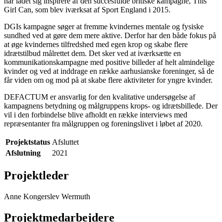
har ladet sig inspirere af den succesfulde britiske kampagne, This
Girl Can, som blev iværksat af Sport England i 2015.
DGIs kampagne søger at fremme kvindernes mentale og fysiske
sundhed ved at gøre dem mere aktive. Derfor har den både fokus på
at øge kvindernes tilfredshed med egen krop og skabe flere
idrætstilbud målrettet dem. Det sker ved at iværksætte en
kommunikationskampagne med positive billeder af helt almindelige
kvinder og ved at inddrage en række aarhusianske foreninger, så de
får viden om og mod på at skabe flere aktiviteter for yngre kvinder.
DEFACTUM er ansvarlig for den kvalitative undersøgelse af
kampagnens betydning og målgruppens krops- og idrætsbillede. Der
vil i den forbindelse blive afholdt en række interviews med
repræsentanter fra målgruppen og foreningslivet i løbet af 2020.
Projektstatus
Afsluttet
Afslutning
2021
Projektleder
Anne Kongerslev Wermuth
Projektmedarbejdere