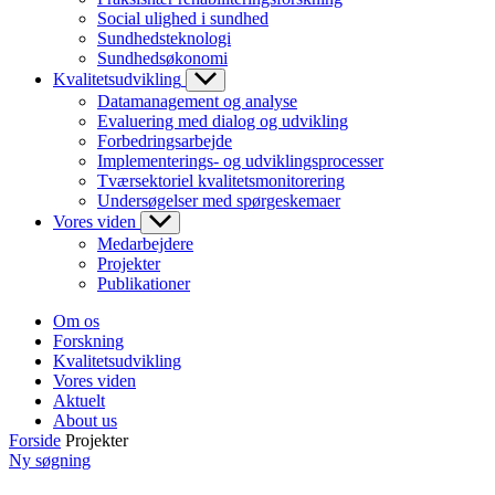
Social ulighed i sundhed
Sundhedsteknologi
Sundhedsøkonomi
Kvalitetsudvikling
Datamanagement og analyse
Evaluering med dialog og udvikling
Forbedringsarbejde
Implementerings- og udviklingsprocesser
Tværsektoriel kvalitetsmonitorering
Undersøgelser med spørgeskemaer
Vores viden
Medarbejdere
Projekter
Publikationer
Om os
Forskning
Kvalitetsudvikling
Vores viden
Aktuelt
About us
Forside
Projekter
Ny søgning