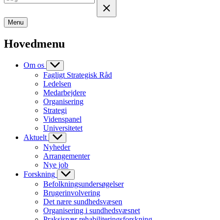
Menu
Hovedmenu
Om os
Fagligt Strategisk Råd
Ledelsen
Medarbejdere
Organisering
Strategi
Videnspanel
Universitetet
Aktuelt
Nyheder
Arrangementer
Nye job
Forskning
Befolkningsundersøgelser
Brugerinvolvering
Det nære sundhedsvæsen
Organisering i sundhedsvæsnet
Praksisnær rehabiliteringsforskning