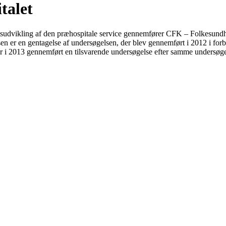
talet
tsudvikling af den præhospitale service gennemfører CFK – Folkesundhe
 er en gentagelse af undersøgelsen, der blev gennemført i 2012 i forbin
er i 2013 gennemført en tilsvarende undersøgelse efter samme undersøg