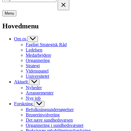
Menu
Hovedmenu
Om os
Fagligt Strategisk Råd
Ledelsen
Medarbejdere
Organisering
Strategi
Videnspanel
Universitetet
Aktuelt
Nyheder
Arrangementer
Nye job
Forskning
Befolkningsundersøgelser
Brugerinvolvering
Det nære sundhedsvæsen
Organisering i sundhedsvæsnet
Praksisnær rehabiliteringsforskning