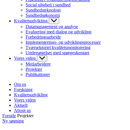
Social ulighed i sundhed
Sundhedsteknologi
Sundhedsøkonomi
Kvalitetsudvikling
Datamanagement og analyse
Evaluering med dialog og udvikling
Forbedringsarbejde
Implementerings- og udviklingsprocesser
Tværsektoriel kvalitetsmonitorering
Undersøgelser med spørgeskemaer
Vores viden
Medarbejdere
Projekter
Publikationer
Om os
Forskning
Kvalitetsudvikling
Vores viden
Aktuelt
About us
Forside
Projekter
Ny søgning