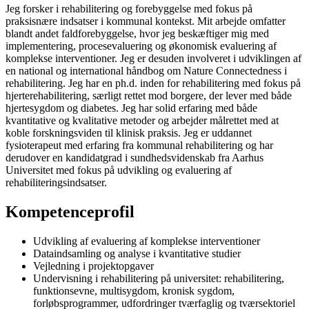
Jeg forsker i rehabilitering og forebyggelse med fokus på
praksisnære indsatser i kommunal kontekst. Mit arbejde omfatter
blandt andet faldforebyggelse, hvor jeg beskæftiger mig med
implementering, procesevaluering og økonomisk evaluering af
komplekse interventioner. Jeg er desuden involveret i udviklingen af
en national og international håndbog om Nature Connectedness i
rehabilitering. Jeg har en ph.d. inden for rehabilitering med fokus på
hjerterehabilitering, særligt rettet mod borgere, der lever med både
hjertesygdom og diabetes. Jeg har solid erfaring med både
kvantitative og kvalitative metoder og arbejder målrettet med at
koble forskningsviden til klinisk praksis. Jeg er uddannet
fysioterapeut med erfaring fra kommunal rehabilitering og har
derudover en kandidatgrad i sundhedsvidenskab fra Aarhus
Universitet med fokus på udvikling og evaluering af
rehabiliteringsindsatser.
Kompetenceprofil
Udvikling af evaluering af komplekse interventioner
Dataindsamling og analyse i kvantitative studier
Vejledning i projektopgaver
Undervisning i rehabilitering på universitet: rehabilitering,
funktionsevne, multisygdom, kronisk sygdom,
forløbsprogrammer, udfordringer tværfaglig og tværsektoriel