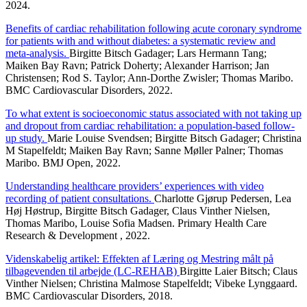
2024.
Benefits of cardiac rehabilitation following acute coronary syndrome
for patients with and without diabetes: a systematic review and
meta-analysis.
Birgitte Bitsch Gadager; Lars Hermann Tang;
Maiken Bay Ravn; Patrick Doherty; Alexander Harrison; Jan
Christensen; Rod S. Taylor; Ann-Dorthe Zwisler; Thomas Maribo.
BMC Cardiovascular Disorders, 2022.
To what extent is socioeconomic status associated with not taking up
and dropout from cardiac rehabilitation: a population-based follow-
up study.
Marie Louise Svendsen; Birgitte Bitsch Gadager; Christina
M Stapelfeldt; Maiken Bay Ravn; Sanne Møller Palner; Thomas
Maribo. BMJ Open, 2022.
Understanding healthcare providers’ experiences with video
recording of patient consultations.
Charlotte Gjørup Pedersen, Lea
Høj Høstrup, Birgitte Bitsch Gadager, Claus Vinther Nielsen,
Thomas Maribo, Louise Sofia Madsen. Primary Health Care
Research & Development , 2022.
Videnskabelig artikel: Effekten af Læring og Mestring målt på
tilbagevenden til arbejde (LC-REHAB)
Birgitte Laier Bitsch; Claus
Vinther Nielsen; Christina Malmose Stapelfeldt; Vibeke Lynggaard.
BMC Cardiovascular Disorders, 2018.