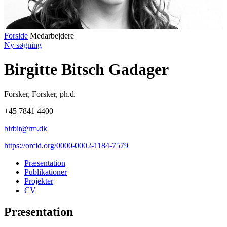
Forside
Medarbejdere
Ny søgning
Birgitte Bitsch Gadager
Forsker
,
Forsker, ph.d.
+45 7841 4400
birbit@rm.dk
https://orcid.org/0000-0002-1184-7579
Præsentation
Publikationer
Projekter
CV
Præsentation