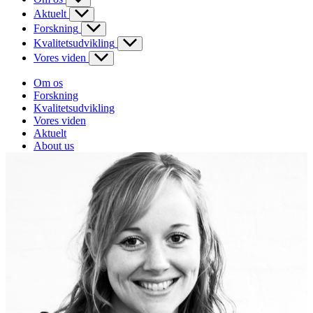
Aktuelt
Forskning
Kvalitetsudvikling
Vores viden
Om os
Forskning
Kvalitetsudvikling
Vores viden
Aktuelt
About us