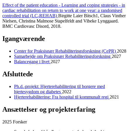
Effect of the patient education - Learning and coping strategies - in
cardiac rehabilitation on return to work at one year: a randomised
controlled trial (LC-REHAB)
Birgitte Laier Bitsch1, Claus Vinther
Nielsen, Christina Malmose Stapelfeldt and Vibeke Lynggaard.
BMC Cardiovasc Disord, 2018.
Igangværende
Center for Praksisnær Rehabiliteringsforskning (CePR)
2028
Samarbejde om Praksisnær Rehabiliteringsforskning
2027
Balancegang i livet
2027
Afsluttede
Ph.d.-projekt: Hjerterehabilitering til borgere med
hjertesygdom og diabetes
2022
Hjerterehabilitering: Fra hospital til kommunalt regi
2021
Ansættelser og projekterfaring
2025 Forsker