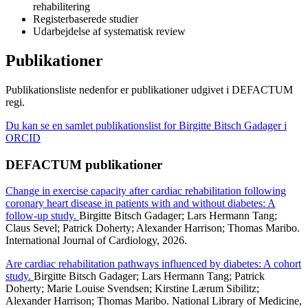
rehabilitering
Registerbaserede studier
Udarbejdelse af systematisk review
Publikationer
Publikationsliste nedenfor er publikationer udgivet i DEFACTUM
regi.
Du kan se en samlet publikationslist for Birgitte Bitsch Gadager i
ORCID
DEFACTUM publikationer
Change in exercise capacity after cardiac rehabilitation following
coronary heart disease in patients with and without diabetes: A
follow-up study.
Birgitte Bitsch Gadager; Lars Hermann Tang;
Claus Sevel; Patrick Doherty; Alexander Harrison; Thomas Maribo.
International Journal of Cardiology, 2026.
Are cardiac rehabilitation pathways influenced by diabetes: A cohort
study.
Birgitte Bitsch Gadager; Lars Hermann Tang; Patrick
Doherty; Marie Louise Svendsen; Kirstine Lærum Sibilitz;
Alexander Harrison; Thomas Maribo. National Library of Medicine,