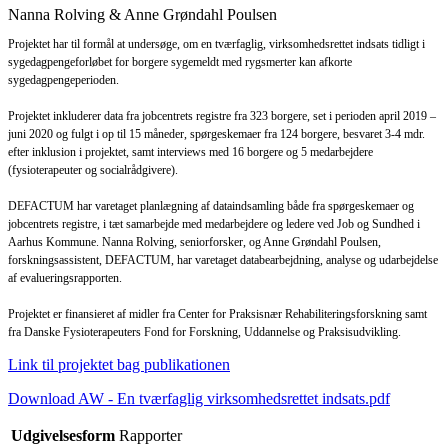
Nanna Rolving & Anne Grøndahl Poulsen
Projektet har til formål at undersøge, om en tværfaglig, virksomhedsrettet indsats tidligt i
sygedagpengeforløbet for borgere sygemeldt med rygsmerter kan afkorte
sygedagpengeperioden.
Projektet inkluderer data fra jobcentrets registre fra 323 borgere, set i perioden april 2019 –
juni 2020 og fulgt i op til 15 måneder, spørgeskemaer fra 124 borgere, besvaret 3-4 mdr.
efter inklusion i projektet, samt interviews med 16 borgere og 5 medarbejdere
(fysioterapeuter og socialrådgivere).
DEFACTUM har varetaget planlægning af dataindsamling både fra spørgeskemaer og
jobcentrets registre, i tæt samarbejde med medarbejdere og ledere ved Job og Sundhed i
Aarhus Kommune. Nanna Rolving, seniorforsker, og Anne Grøndahl Poulsen,
forskningsassistent, DEFACTUM, har varetaget databearbejdning, analyse og udarbejdelse
af evalueringsrapporten.
Projektet er finansieret af midler fra Center for Praksisnær Rehabiliteringsforskning samt
fra Danske Fysioterapeuters Fond for Forskning, Uddannelse og Praksisudvikling.
Link til projektet bag publikationen
Download AW - En tværfaglig virksomhedsrettet indsats.pdf
Udgivelsesform
Rapporter