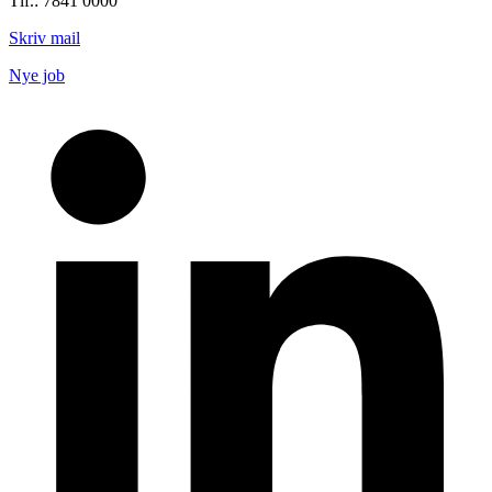
Tlf.: 7841 0000
Skriv mail
Nye job