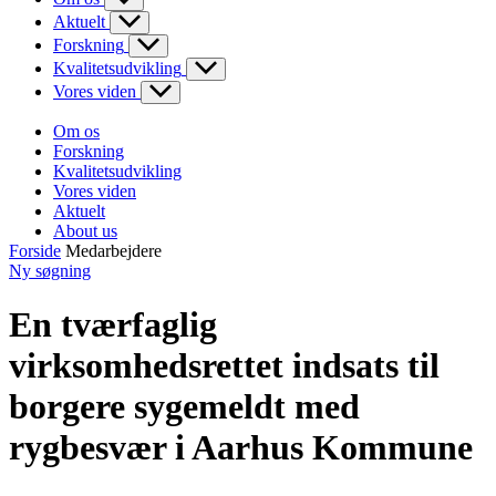
Aktuelt
Forskning
Kvalitetsudvikling
Vores viden
Om os
Forskning
Kvalitetsudvikling
Vores viden
Aktuelt
About us
Forside
Medarbejdere
Ny søgning
En tværfaglig
virksomhedsrettet indsats til
borgere sygemeldt med
rygbesvær i Aarhus Kommune