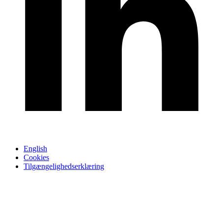
English
Cookies
Tilgængelighedserklæring