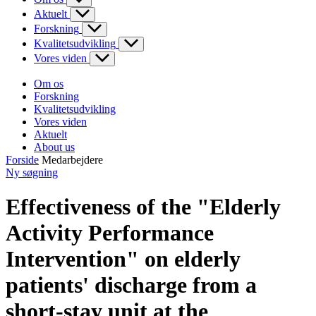
Aktuelt
Forskning
Kvalitetsudvikling
Vores viden
Om os
Forskning
Kvalitetsudvikling
Vores viden
Aktuelt
About us
Forside
Medarbejdere
Ny søgning
Effectiveness of the "Elderly
Activity Performance
Intervention" on elderly
patients' discharge from a
short-stay unit at the