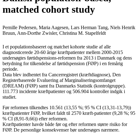
matched cohort study
Pernille Pedersen, Maria Aagesen, Lars Herman Tang, Niels Henrik
Bruun, Ann-Dorthe Zwisler, Christina M. Stapelfeldt
I et populationsbaseret og matchet kohorte studie af alle
diagnosticerede 20-60 årige kræftpatienter mellem 2000-2015
undersøgtes førtidspensions-reformen fra 2013 i Danmark og dens
betydning for tilkendelse af førtidspension (FØP) i en femårig
periode.
Data blev indhentet fra Cancerregistret (kræftdiagnose), Den
Registerbaserede Evaluering af Marginaliseringsomfanget
(DREAM) (FØP) samt fra Danmarks Statistik (kontrolgruppe).
111.773 incidente kræftpatienter og 506.904 kontroller indgik i
studiet.
Før reformen tilkendtes 10.561 (13,55 %; 95 % CI (13,31-13,79))
kræftpatienter FØP, hvilket faldt til 2570 kræft-patienter (9,28 %; 95
% CI (8,91-9,66)) efter reformen.
Kræftpatienter havde både før og efter reformen større risiko for
FØP. De personlige konsekvenser bør undersøges nærmere.