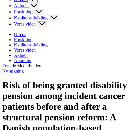
Aktuelt
Forskning
Kvalitetsudvikling
Vores viden
Om os
Forskning
Kvalitetsudvikling
Vores viden
Aktuelt
About us
Forside
Medarbejdere
Ny søgning
Risk of being granted disability
pension among incident cancer
patients before and after a
structural pension reform: A
Danish population-based,