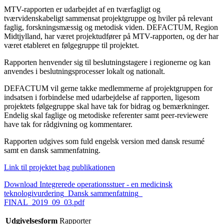
MTV-rapporten er udarbejdet af en tværfagligt og
tværvidenskabeligt sammensat projektgruppe og hviler på relevant
faglig, forskningsmæssig og metodisk viden. DEFACTUM, Region
Midtjylland, har været projektudfører på MTV-rapporten, og der har
været etableret en følgegruppe til projektet.
Rapporten henvender sig til beslutningstagere i regionerne og kan
anvendes i beslutningsprocesser lokalt og nationalt.
DEFACTUM vil gerne takke medlemmerne af projektgruppen for
indsatsen i forbindelse med udarbejdelse af rapporten, ligesom
projektets følgegruppe skal have tak for bidrag og bemærkninger.
Endelig skal faglige og metodiske referenter samt peer-reviewere
have tak for rådgivning og kommentarer.
Rapporten udgives som fuld engelsk version med dansk resumé
samt en dansk sammenfatning.
Link til projektet bag publikationen
Download Integrerede operationsstuer - en medicinsk
teknologivurdering_Dansk sammenfatning_
FINAL_2019_09_03.pdf
Udgivelsesform
Rapporter