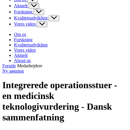
Aktuelt
Forskning
Kvalitetsudvikling
Vores viden
Om os
Forskning
Kvalitetsudvikling
Vores viden
Aktuelt
About us
Forside
Medarbejdere
Ny søgning
Integrerede operationsstuer -
en medicinsk
teknologivurdering - Dansk
sammenfatning