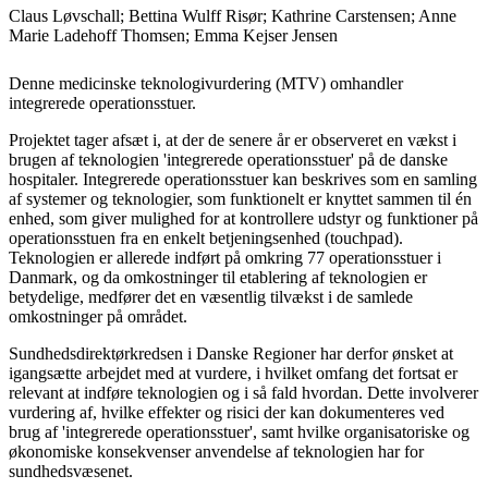
Claus Løvschall; Bettina Wulff Risør; Kathrine Carstensen; Anne
Marie Ladehoff Thomsen; Emma Kejser Jensen
Denne medicinske teknologivurdering (MTV) omhandler
integrerede operationsstuer.
Projektet tager afsæt i, at der de senere år er observeret en vækst i
brugen af teknologien 'integrerede operationsstuer' på de danske
hospitaler. Integrerede operationsstuer kan beskrives som en samling
af systemer og teknologier, som funktionelt er knyttet sammen til én
enhed, som giver mulighed for at kontrollere udstyr og funktioner på
operationsstuen fra en enkelt betjeningsenhed (touchpad).
Teknologien er allerede indført på omkring 77 operationsstuer i
Danmark, og da omkostninger til etablering af teknologien er
betydelige, medfører det en væsentlig tilvækst i de samlede
omkostninger på området.
Sundhedsdirektørkredsen i Danske Regioner har derfor ønsket at
igangsætte arbejdet med at vurdere, i hvilket omfang det fortsat er
relevant at indføre teknologien og i så fald hvordan. Dette involverer
vurdering af, hvilke effekter og risici der kan dokumenteres ved
brug af 'integrerede operationsstuer', samt hvilke organisatoriske og
økonomiske konsekvenser anvendelse af teknologien har for
sundhedsvæsenet.