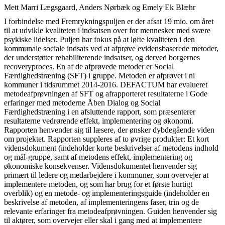
Mett Marri Lægsgaard, Anders Nørbæk og Emely Ek Blæhr
I forbindelse med Fremrykningspuljen er der afsat 19 mio. om året
til at udvikle kvaliteten i indsatsen over for mennesker med svære
psykiske lidelser. Puljen har fokus på at løfte kvaliteten i den
kommunale sociale indsats ved at afprøve evidensbaserede metoder,
der understøtter rehabiliterende indsatser, og derved borgernes
recoveryproces. En af de afprøvede metoder er Social
Færdighedstræning (SFT) i gruppe. Metoden er afprøvet i ni
kommuner i tidsrummet 2014-2016. DEFACTUM har evalueret
metodeafprøvningen af SFT og afrapporteret resultaterne i Gode
erfaringer med metoderne Åben Dialog og Social
Færdighedstræning i en afsluttende rapport, som præsenterer
resultaterne vedrørende effekt, implementering og økonomi.
Rapporten henvender sig til læsere, der ønsker dybdegående viden
om projektet. Rapporten suppleres af to øvrige produkter: Et kort
vidensdokument (indeholder korte beskrivelser af metodens indhold
og mål-gruppe, samt af metodens effekt, implementering og
økonomiske konsekvenser. Vidensdokumentet henvender sig
primært til ledere og medarbejdere i kommuner, som overvejer at
implementere metoden, og som har brug for et første hurtigt
overblik) og en metode- og implementeringsguide (indeholder en
beskrivelse af metoden, af implementeringens faser, trin og de
relevante erfaringer fra metodeafprøvningen. Guiden henvender sig
til aktører, som overvejer eller skal i gang med at implementere