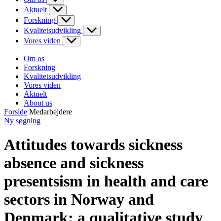
Aktuelt
Forskning
Kvalitetsudvikling
Vores viden
Om os
Forskning
Kvalitetsudvikling
Vores viden
Aktuelt
About us
Forside
Medarbejdere
Ny søgning
Attitudes towards sickness
absence and sickness
presentsism in health and care
sectors in Norway and
Denmark: a qualitative study