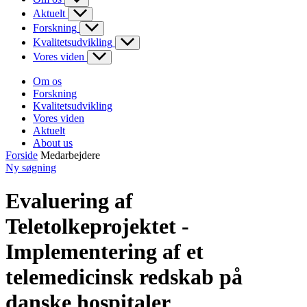
Aktuelt
Forskning
Kvalitetsudvikling
Vores viden
Om os
Forskning
Kvalitetsudvikling
Vores viden
Aktuelt
About us
Forside
Medarbejdere
Ny søgning
Evaluering af
Teletolkeprojektet -
Implementering af et
telemedicinsk redskab på
danske hospitaler