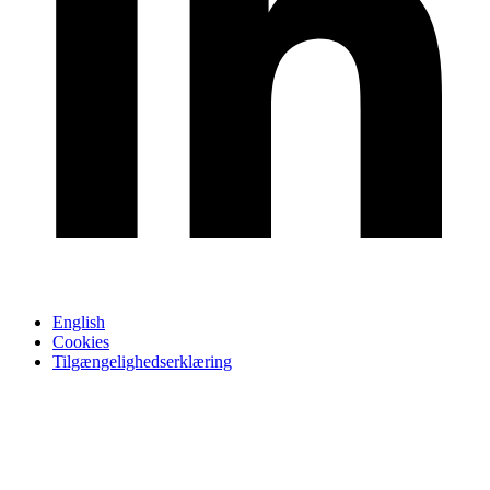
English
Cookies
Tilgængelighedserklæring