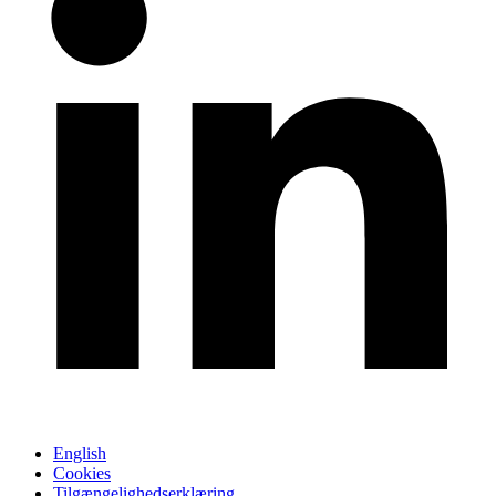
English
Cookies
Tilgængelighedserklæring