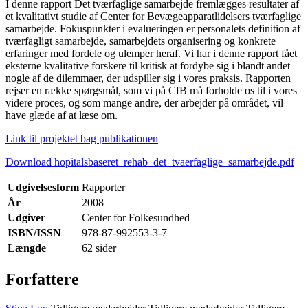
I denne rapport Det tværfaglige samarbejde fremlægges resultater af
et kvalitativt studie af Center for Bevægeapparatlidelsers tværfaglige
samarbejde. Fokuspunkter i evalueringen er personalets definition af
tværfagligt samarbejde, samarbejdets organisering og konkrete
erfaringer med fordele og ulemper heraf. Vi har i denne rapport fået
eksterne kvalitative forskere til kritisk at fordybe sig i blandt andet
nogle af de dilemmaer, der udspiller sig i vores praksis. Rapporten
rejser en række spørgsmål, som vi på CfB må forholde os til i vores
videre proces, og som mange andre, der arbejder på området, vil
have glæde af at læse om.
Link til projektet bag publikationen
Download hopitalsbaseret_rehab_det_tvaerfaglige_samarbejde.pdf
Udgivelsesform
Rapporter
År
2008
Udgiver
Center for Folkesundhed
ISBN/ISSN
978-87-992553-3-7
Længde
62 sider
Forfattere