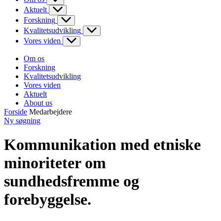
Aktuelt
Forskning
Kvalitetsudvikling
Vores viden
Om os
Forskning
Kvalitetsudvikling
Vores viden
Aktuelt
About us
Forside
Medarbejdere
Ny søgning
Kommunikation med etniske
minoriteter om
sundhedsfremme og
forebyggelse.