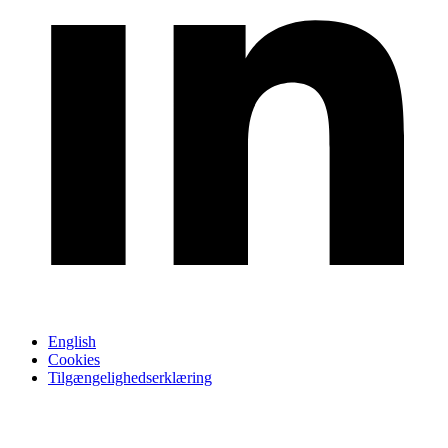
English
Cookies
Tilgængelighedserklæring