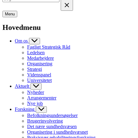
Menu
Hovedmenu
Om os
Fagligt Strategisk Råd
Ledelsen
Medarbejdere
Organisering
Strategi
Videnspanel
Universitetet
Aktuelt
Nyheder
Arrangementer
Nye job
Forskning
Befolkningsundersøgelser
Brugerinvolvering
Det nære sundhedsvæsen
Organisering i sundhedsvæsnet
Praksisnær rehabiliteringsforskning