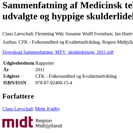
Sammenfatning af Medicinsk tek
udvalgte og hyppige skulderlide
Claus Løvschall; Flemming Witt; Susanne Wulff Svendsen; Jan Hartv
Aarhus: CFK - Folkesundhed og Kvalitetsudvikling, Region Midtjyll
Download Sammenfatning_MTV_skulderkirurgi_2011.pdf
Udgivelsesform
Rapporter
År
2011
Udgiver
CFK - Folkesundhed og Kvalitetsudvikling
ISBN/ISSN
978-87-92400-15-4
Forfattere
Claus Løvschall
;
Mette Kjølby