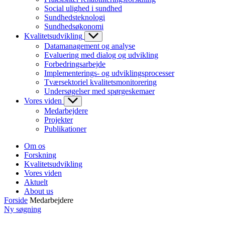
Social ulighed i sundhed
Sundhedsteknologi
Sundhedsøkonomi
Kvalitetsudvikling
Datamanagement og analyse
Evaluering med dialog og udvikling
Forbedringsarbejde
Implementerings- og udviklingsprocesser
Tværsektoriel kvalitetsmonitorering
Undersøgelser med spørgeskemaer
Vores viden
Medarbejdere
Projekter
Publikationer
Om os
Forskning
Kvalitetsudvikling
Vores viden
Aktuelt
About us
Forside
Medarbejdere
Ny søgning