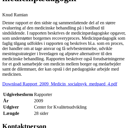
Knud Ramian
Denne rapport er den sidste og sammenfattende del af en større
evaluering af den medicinske behandling på i botilbud til
sindslidende. I rapporten beskrives de medicinpædagogiske opgaver,
som understøtter borgernes recoveryproces. Medicinpædagogik som
faglig tilgang udfoldes i rapporten og beskrives bl.a. som en proces,
der handler om at tage ansvar og få selvbestemmelse, udvikle
mestringsstrategier i hverdagen og afprøve alternativer til den
medicinske behandling. Rapporten beskriver også forudsætningerne
for et godt samarbejde om medicin mellem borger og medarbejder
samt de dilemmaer, der kan opstå i det pædagogiske arbejde med
medicinen.
Download Rapport_2009_Medicin_socialpsyk_medpaed_4.pdf
Udgivelsesform
Rapporter
År
2009
Udgiver
Center for Kvalitetsudvikling
Længde
28 sider
Kontaktperson