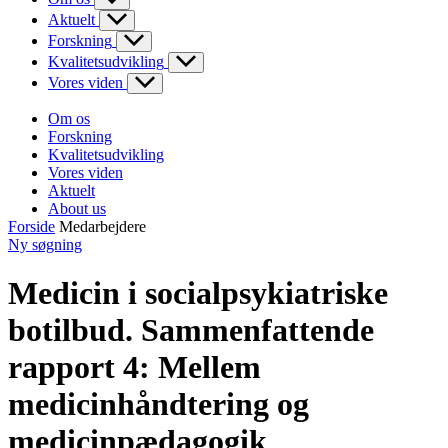
Aktuelt
Forskning
Kvalitetsudvikling
Vores viden
Om os
Forskning
Kvalitetsudvikling
Vores viden
Aktuelt
About us
Forside
Medarbejdere
Ny søgning
Medicin i socialpsykiatriske
botilbud. Sammenfattende
rapport 4: Mellem
medicinhåndtering og
medicinpædagogik