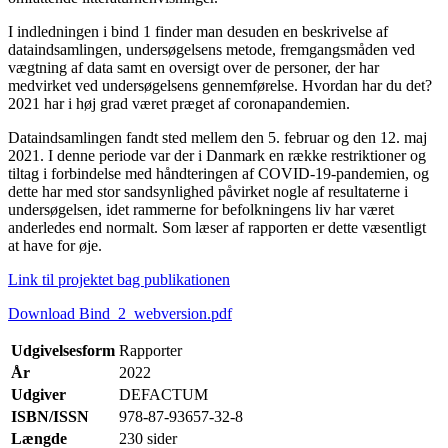
I indledningen i bind 1 finder man desuden en beskrivelse af
dataindsamlingen, undersøgelsens metode, fremgangsmåden ved
vægtning af data samt en oversigt over de personer, der har
medvirket ved undersøgelsens gennemførelse. Hvordan har du det?
2021 har i høj grad været præget af coronapandemien.
Dataindsamlingen fandt sted mellem den 5. februar og den 12. maj
2021. I denne periode var der i Danmark en række restriktioner og
tiltag i forbindelse med håndteringen af COVID-19-pandemien, og
dette har med stor sandsynlighed påvirket nogle af resultaterne i
undersøgelsen, idet rammerne for befolkningens liv har været
anderledes end normalt. Som læser af rapporten er dette væsentligt
at have for øje.
Link til projektet bag publikationen
Download Bind_2_webversion.pdf
Udgivelsesform
Rapporter
År
2022
Udgiver
DEFACTUM
ISBN/ISSN
978-87-93657-32-8
Længde
230 sider