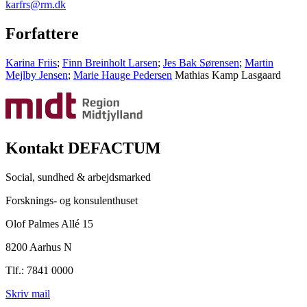
karfrs@rm.dk
Forfattere
Karina Friis
;
Finn Breinholt Larsen
;
Jes Bak Sørensen
;
Martin
Mejlby Jensen
;
Marie Hauge Pedersen
Mathias Kamp Lasgaard
Kontakt DEFACTUM
Social, sundhed & arbejdsmarked
Forsknings- og konsulenthuset
Olof Palmes Allé 15
8200 Aarhus N
Tlf.: 7841 0000
Skriv mail