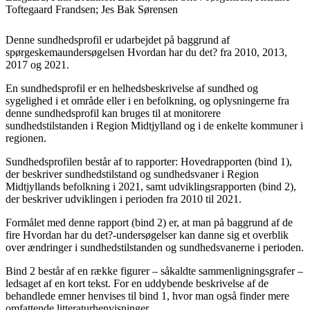
Toftegaard Frandsen; Jes Bak Sørensen
Denne sundhedsprofil er udarbejdet på baggrund af
spørgeskemaundersøgelsen Hvordan har du det? fra 2010, 2013,
2017 og 2021.
En sundhedsprofil er en helhedsbeskrivelse af sundhed og
sygelighed i et område eller i en befolkning, og oplysningerne fra
denne sundhedsprofil kan bruges til at monitorere
sundhedstilstanden i Region Midtjylland og i de enkelte kommuner i
regionen.
Sundhedsprofilen består af to rapporter: Hovedrapporten (bind 1),
der beskriver sundhedstilstand og sundhedsvaner i Region
Midtjyllands befolkning i 2021, samt udviklingsrapporten (bind 2),
der beskriver udviklingen i perioden fra 2010 til 2021.
Formålet med denne rapport (bind 2) er, at man på baggrund af de
fire Hvordan har du det?-undersøgelser kan danne sig et overblik
over ændringer i sundhedstilstanden og sundhedsvanerne i perioden.
Bind 2 består af en række figurer – såkaldte sammenligningsgrafer –
ledsaget af en kort tekst. For en uddybende beskrivelse af de
behandlede emner henvises til bind 1, hvor man også finder mere
omfattende litteraturhenvisninger.