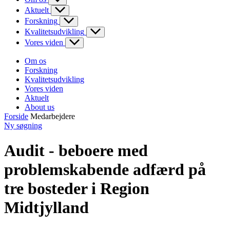
Aktuelt
Forskning
Kvalitetsudvikling
Vores viden
Om os
Forskning
Kvalitetsudvikling
Vores viden
Aktuelt
About us
Forside
Medarbejdere
Ny søgning
Audit - beboere med
problemskabende adfærd på
tre bosteder i Region
Midtjylland