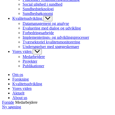
Social ulighed i sundhed
Sundhedsteknologi
Sundhedsøkonomi
Kvalitetsudvikling
Datamanagement og analyse
Evaluering med dialog og udvikling
Forbedringsarbejde
Implementerings- og udviklingsprocesser
Tværsektoriel kvalitetsmonitorering
Undersøgelser med spørgeskemaer
Vores viden
Medarbejdere
Projekter
Publikationer
Om os
Forskning
Kvalitetsudvikling
Vores viden
Aktuelt
About us
Forside
Medarbejdere
Ny søgning