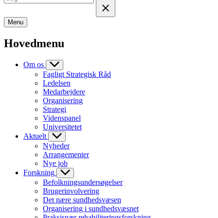
Menu
Hovedmenu
Om os
Fagligt Strategisk Råd
Ledelsen
Medarbejdere
Organisering
Strategi
Videnspanel
Universitetet
Aktuelt
Nyheder
Arrangementer
Nye job
Forskning
Befolkningsundersøgelser
Brugerinvolvering
Det nære sundhedsvæsen
Organisering i sundhedsvæsnet
Praksisnær rehabiliteringsforskning