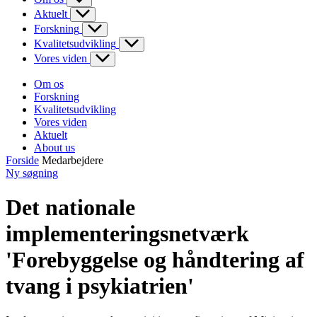
Aktuelt
Forskning
Kvalitetsudvikling
Vores viden
Om os
Forskning
Kvalitetsudvikling
Vores viden
Aktuelt
About us
Forside
Medarbejdere
Ny søgning
Det nationale
implementeringsnetværk
'Forebyggelse og håndtering af
tvang i psykiatrien'