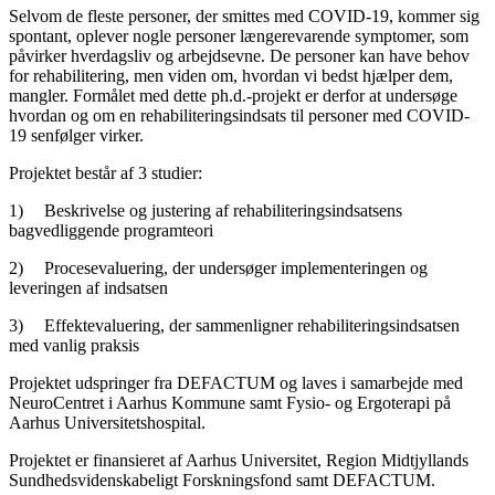
Selvom de fleste personer, der smittes med COVID-19, kommer sig
spontant, oplever nogle personer længerevarende symptomer, som
påvirker hverdagsliv og arbejdsevne. De personer kan have behov
for rehabilitering, men viden om, hvordan vi bedst hjælper dem,
mangler. Formålet med dette ph.d.-projekt er derfor at undersøge
hvordan og om en rehabiliteringsindsats til personer med COVID-
19 senfølger virker.
Projektet består af 3 studier:
1)
Beskrivelse og justering af rehabiliteringsindsatsens
bagvedliggende programteori
2)
Procesevaluering, der undersøger implementeringen og
leveringen af indsatsen
3)
Effektevaluering, der sammenligner rehabiliteringsindsatsen
med vanlig praksis
Projektet udspringer fra DEFACTUM og laves i samarbejde med
NeuroCentret i Aarhus Kommune samt Fysio- og Ergoterapi på
Aarhus Universitetshospital.
Projektet er finansieret af Aarhus Universitet, Region Midtjyllands
Sundhedsvidenskabeligt Forskningsfond samt DEFACTUM.