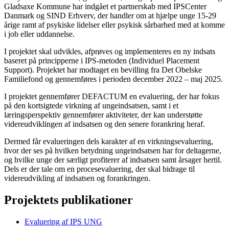
Gladsaxe Kommune har indgået et partnerskab med IPSCenter
Danmark og SIND Erhverv, der handler om at hjælpe unge 15-29
årige ramt af psykiske lidelser eller psykisk sårbarhed med at komme
i job eller uddannelse.
I projektet skal udvikles, afprøves og implementeres en ny indsats
baseret på principperne i IPS-metoden (Individuel Placement
Support). Projektet har modtaget en bevilling fra Det Obelske
Familiefond og gennemføres i perioden december 2022 – maj 2025.
I projektet gennemfører DEFACTUM en evaluering, der har fokus
på den kortsigtede virkning af ungeindsatsen, samt i et
læringsperspektiv gennemfører aktiviteter, der kan understøtte
videreudviklingen af indsatsen og den senere forankring heraf.
Dermed får evalueringen dels karakter af en virkningsevaluering,
hvor der ses på hvilken betydning ungeindsatsen har for deltagerne,
og hvilke unge der særligt profiterer af indsatsen samt årsager hertil.
Dels er der tale om en procesevaluering, der skal bidrage til
videreudvikling af indsatsen og forankringen.
Projektets publikationer
Evaluering af IPS UNG