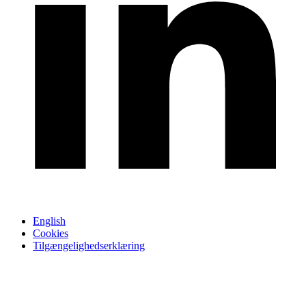
English
Cookies
Tilgængelighedserklæring