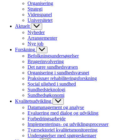
Organisering
Strategi
Videnspanel
Universitetet
Aktuelt
Nyheder
Arrangementer
Nye job
Forskning
Befolkningsundersøgelser
Brugerinvolvering
Det nære sundhedsvæsen
Organisering i sundhedsvæsnet
Praksisnær rehabiliteringsforskning
Social ulighed i sundhed
Sundhedsteknologi
Sundhedsøkonomi
Kvalitetsudvikling
Datamanagement og analyse
Evaluering med dialog og udvikling
Forbedringsarbejde
Implementerings- og udviklingsprocesser
Tværsektoriel kvalitetsmonitorering
Undersøgelser med spørgeskemaer