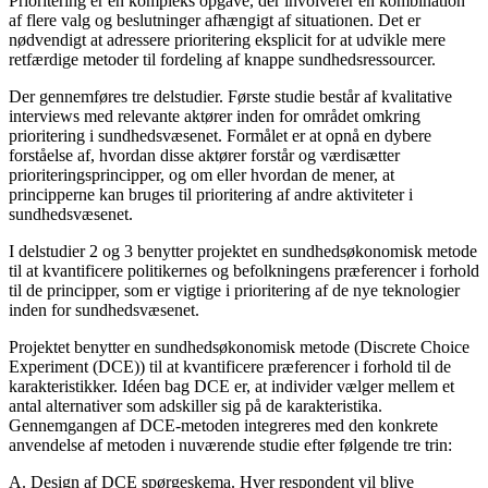
Prioritering er en kompleks opgave, der involverer en kombination
af flere valg og beslutninger afhængigt af situationen. Det er
nødvendigt at adressere prioritering eksplicit for at udvikle mere
retfærdige metoder til fordeling af knappe sundhedsressourcer.
Der gennemføres tre delstudier. Første studie består af kvalitative
interviews med relevante aktører inden for området omkring
prioritering i sundhedsvæsenet. Formålet er at opnå en dybere
forståelse af, hvordan disse aktører forstår og værdisætter
prioriteringsprincipper, og om eller hvordan de mener, at
principperne kan bruges til prioritering af andre aktiviteter i
sundhedsvæsenet.
I delstudier 2 og 3 benytter projektet en sundhedsøkonomisk metode
til at kvantificere politikernes og befolkningens præferencer i forhold
til de principper, som er vigtige i prioritering af de nye teknologier
inden for sundhedsvæsenet.
Projektet benytter en sundhedsøkonomisk metode (Discrete Choice
Experiment (DCE)) til at kvantificere præferencer i forhold til de
karakteristikker. Idéen bag DCE er, at individer vælger mellem et
antal alternativer som adskiller sig på de karakteristika.
Gennemgangen af DCE-metoden integreres med den konkrete
anvendelse af metoden i nuværende studie efter følgende tre trin:
A. Design af DCE spørgeskema. Hver respondent vil blive