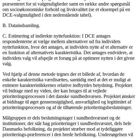
præsenteret for ni valgmuligheder samt en række andre spørgsmål
om socioøkonomiske forhold og livskvalitet (se et eksempel på en
DCE-valgmulighed i den nedenstående tabel).
B. Dataindsamling.
C. Estimering af indirekte nyttefunktion: I DCE antages
respondenterne at vælge mellem alternativer ud fra individets
nyttefunktion, hvor det antages, at individets nytte af et alternativ er
en funktion af alternativets karakteristika. Det antages endvidere, at
individets valg vil afspejle et forsøg på at optimere nytten i det givne
valg.
Ved hjælp af denne metode tegnes der et billede af, hvordan de
enkelte karakteristika værdisættes, samtidig med at det er muligt at
estimere karakteristikkernes relative indbyrdes betydning. Projektet
vil bidrage med ny viden, der kan bruges til at vejlede
prioriteringsprocessen i det danske sundhedsvæsen. Projektet ønsker
at biddrage til øget gennemsigtighed, ansvarlighed og legitimitet af
prioriteringsprocessen og af de tilhørende prioriteringsbeslutninger.
Målgruppen er dels beslutningstager i sundhedsvæsnet og de
institutioner, der står bag prioriteringer i sundhedsvæsnet, dels hele
Danmarks befolkning, da projektet stræber mod at tydeliggøre
prioriterings-præferencer i den brede befolkning. Undersøgelsen vil