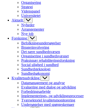
Organisering
Strategi
Videnspanel
Universitetet
Aktuelt
Nyheder
Arrangementer
Nye job
Forskning
Befolkningsundersøgelser
Brugerinvolvering
Det nære sundhedsvæsen
Organisering i sundhedsvæsnet
Praksisnær rehabiliteringsforskning
Social ulighed i sundhed
Sundhedsteknologi
Sundhedsøkonomi
Kvalitetsudvikling
Datamanagement og analyse
Evaluering med dialog og udvikling
Forbedringsarbejde
Implementerings- og udviklingsprocesser
Tværsektoriel kvalitetsmonitorering
Undersøgelser med spørgeskemaer