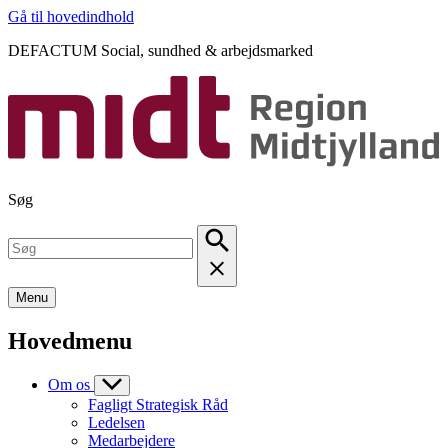
Gå til hovedindhold
DEFACTUM Social, sundhed & arbejdsmarked
Søg
Menu
Hovedmenu
Om os
Fagligt Strategisk Råd
Ledelsen
Medarbejdere