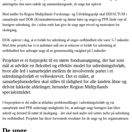
anbringelse den mest stabile og sammenhængende, de unge har oplevet.
Med midler fra Region Midtjyllands Forsknings- og Udviklingspulje skal DEFACTUM i
samarbejde med DOK (Kriminalitetstruede og dømte børn og unge) og PPR finde veje til
hurtigere udredning, der i sidste ende kan give de unge øget trivsel og motivation for
skolegang.
DOK oplever i dag, at et forløb for udredning af unges ordblindhed ofte varer 5-7 måneder.
Med dette projekt har vi et ambitiøst mål om at reducere et forløb for udredning af
ordblindhed hos anbragte unge til en gennemsnitlig varighed på 2 måneder.
Projektet er et forprojekt til en større fondsansøgning, der har som
mål at udvikle en fleksibel og effektiv model for udredningsforløb,
hvor alle led i samarbejdet mellem de involverede parter i et
udredningsforløb er velbeskrevet. Det er målet, at
samarbejdsmodellen skal stilles til rådighed for alle landets åbne og
delvist lukkede afdelinger, herunder Region Midtjyllands
specialområder.
I forprojektet er det målet at afdække problemstillinger i udredningsforløb og via
samarbejde med PPR undersøge muligheder for, at anbragte unge hurtigere kan blive
udredt og dermed få støtte til skolegang – der skal med andre ord sættes turbo på udredning
for ordblindhed. Projektet har disse forventede resultater for de unge og for organisationen:
De unge