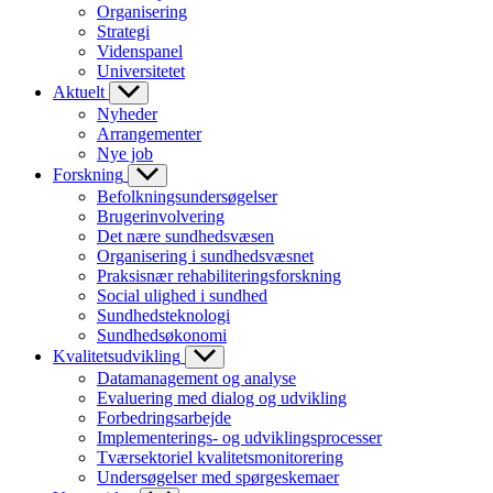
Organisering
Strategi
Videnspanel
Universitetet
Aktuelt
Nyheder
Arrangementer
Nye job
Forskning
Befolkningsundersøgelser
Brugerinvolvering
Det nære sundhedsvæsen
Organisering i sundhedsvæsnet
Praksisnær rehabiliteringsforskning
Social ulighed i sundhed
Sundhedsteknologi
Sundhedsøkonomi
Kvalitetsudvikling
Datamanagement og analyse
Evaluering med dialog og udvikling
Forbedringsarbejde
Implementerings- og udviklingsprocesser
Tværsektoriel kvalitetsmonitorering
Undersøgelser med spørgeskemaer