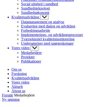
Social ulighed i sundhed
Sundhedsteknologi
Sundhedsøkonomi
Kvalitetsudvikling
Datamanagement og analyse
Evaluering med dialog og udvikling
Forbedringsarbejde
Implementerings- og udviklingsprocesser
Tværsektoriel kvalitetsmonitorering
Undersøgelser med spørgeskemaer
Vores viden
Medarbejdere
Projekter
Publikationer
Om os
Forskning
Kvalitetsudvikling
Vores viden
Aktuelt
About us
Forside
Medarbejdere
Ny søgning