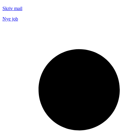
Skriv mail
Nye job