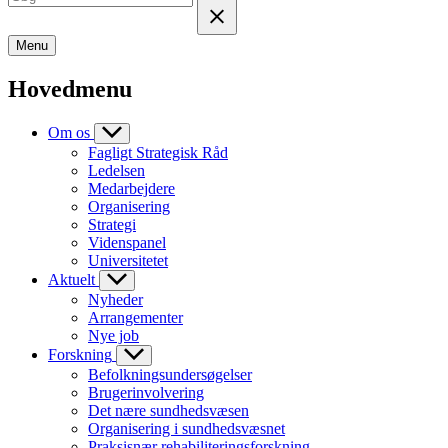
Menu
Hovedmenu
Om os
Fagligt Strategisk Råd
Ledelsen
Medarbejdere
Organisering
Strategi
Videnspanel
Universitetet
Aktuelt
Nyheder
Arrangementer
Nye job
Forskning
Befolkningsundersøgelser
Brugerinvolvering
Det nære sundhedsvæsen
Organisering i sundhedsvæsnet
Praksisnær rehabiliteringsforskning