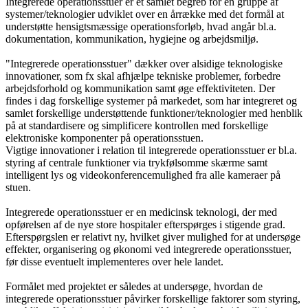
Integrerede operationsstuer er et samlet begreb for en gruppe af
systemer/teknologier udviklet over en årrække med det formål at
understøtte hensigtsmæssige operationsforløb, hvad angår bl.a.
dokumentation, kommunikation, hygiejne og arbejdsmiljø.
"Integrerede operationsstuer" dækker over alsidige teknologiske
innovationer, som fx skal afhjælpe tekniske problemer, forbedre
arbejdsforhold og kommunikation samt øge effektiviteten. Der
findes i dag forskellige systemer på markedet, som har integreret og
samlet forskellige understøttende funktioner/teknologier med henblik
på at standardisere og simplificere kontrollen med forskellige
elektroniske komponenter på operationsstuen.
Vigtige innovationer i relation til integrerede operationsstuer er bl.a.
styring af centrale funktioner via trykfølsomme skærme samt
intelligent lys og videokonferencemulighed fra alle kameraer på
stuen.
Integrerede operationsstuer er en medicinsk teknologi, der med
opførelsen af de nye store hospitaler efterspørges i stigende grad.
Efterspørgslen er relativt ny, hvilket giver mulighed for at undersøge
effekter, organisering og økonomi ved integrerede operationsstuer,
før disse eventuelt implementeres over hele landet.
Formålet med projektet er således at undersøge, hvordan de
integrerede operationsstuer påvirker forskellige faktorer som styring,