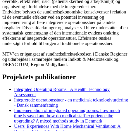
overblik, effektivitet, risici (patientsikkerhed og arbejdsmiljø) og
organisering i forbindelse med de integrerede stuer.
Endvidere belyses de sundhedsøkonomiske konsekvenser i relation
til de eventuelle effekter ved en potentiel investering og
implementering af flere integrerede operationsstuer på landets
hospitaler. Disse afdækninger og analyser vil blive understøttet af en
systematisk gennemgang af den internationale evidens omkring
effekterne af integrerede operationsstuer. Effekterne ønskes
undersøgt i forhold til brugen af traditionelle operationsstuer.
MTV’en er igangsat af sundhedsdirektørkredsen i Danske Regioner
og udarbejdes i samarbejde mellem Indkøb & Medicoteknik og
DEFACTUM, Region Midtjylland.
Projektets publikationer
Integrated Operating Rooms - A Health Technology
Assessment
Integrerede operationsstuer - en medicinsk teknologivurdering
- Dansk sammenfatning
Implementation of integrated operating rooms: how much
time is saved and how do medical staff experience the
upgrading? A mixed methods study in Denmark
Users' Experiences With Home Mechanical Ventilation: A