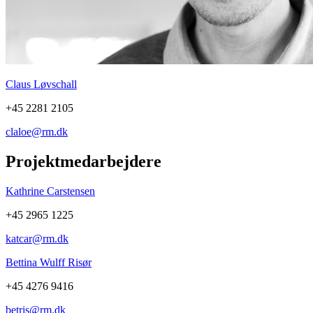
Claus Løvschall
+45 2281 2105
claloe@rm.dk
Projektmedarbejdere
Kathrine Carstensen
+45 2965 1225
katcar@rm.dk
Bettina Wulff Risør
+45 4276 9416
betris@rm.dk