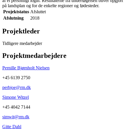
af et personligt login. Resultaterne fra undersøgelsen bliver opgjort
på landsplan og for de enkelte regioner og fødesteder.
Projektstatus
Afsluttet
Afslutning
2018
Projektleder
Tidligere medarbejder
Projektmedarbejdere
Pernille Bjørnholt Nielsen
+45 6139 2750
perbjoe@rm.dk
Simone Witzel
+45 4042 7144
simwit@rm.dk
Gitte Dahl