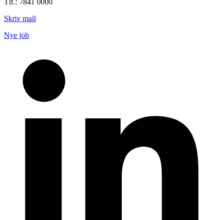
Tlf.: 7841 0000
Skriv mail
Nye job