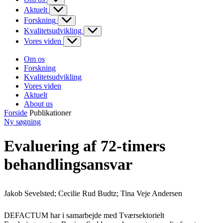
Aktuelt
Forskning
Kvalitetsudvikling
Vores viden
Om os
Forskning
Kvalitetsudvikling
Vores viden
Aktuelt
About us
Forside
Publikationer
Ny søgning
Evaluering af 72-timers
behandlingsansvar
Jakob Sevelsted; Cecilie Rud Budtz; Tina Veje Andersen
DEFACTUM har i samarbejde med Tværsektorielt