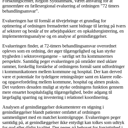
Forskningscenter, Region Syddanmark, været ansvarlig for at
gennemføre en fællesregional evaluering af ordningen ”72 timers
behandlingsansvar”.
Evalueringen har til formål at tilvejebringe et grundlag for
optimering af ordningen fremadrettet samt bidrage til læring på tværs
af sektorer og består af tre arbejdspakker: en opkaldsregistrering, en
implementeringsanalyse og en analyse af genindlæggelser.
Evalueringen finder, at 72-timers behandlingsansvar overordnet
opleves som en ordning, der øger tilgængelighed og kan styrke
trygheden i sektorovergangene – særligt set fra kommunernes
perspektiv. Samtidig peger evalueringen på områder med uklare
rammer, forskellig forståelse af ordningens formål samt udfordringer
i kommunikationen mellem kommune og hospital. Der kan derved
være et potentiale for tydeligere retningslinjer samt en klarere rolle-
og opgavefordeling mellem kommune, hospital og almen praksis.
Det vurderes desuden muligt at styrke ordningens funktion gennem
mere ensartet hospitalsfaglig tilgængelighed, bedre adgang til
lægefaglig sparring og investering i relationel koordinering.
Analysen af genindlæggelser dokumenterer en stigning i
genindlæggelser blandt patienter omfattet af ordningen
sammenlignet med en matchet kontrolgruppe. Evalueringen peger
samtidig på, at genindlæggelser ikke entydigt kan tolkes som udtryk
for god eller dårlig kvalitet. Der peges på behovet for forsigtighed i,