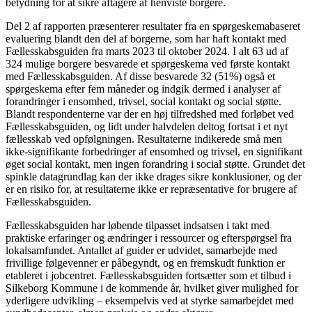
betydning for at sikre aftagere af henviste borgere.
Del 2 af rapporten præsenterer resultater fra en spørgeskemabaseret
evaluering blandt den del af borgerne, som har haft kontakt med
Fællesskabsguiden fra marts 2023 til oktober 2024. I alt 63 ud af
324 mulige borgere besvarede et spørgeskema ved første kontakt
med Fællesskabsguiden. Af disse besvarede 32 (51%) også et
spørgeskema efter fem måneder og indgik dermed i analyser af
forandringer i ensomhed, trivsel, social kontakt og social støtte.
Blandt respondenterne var der en høj tilfredshed med forløbet ved
Fællesskabsguiden, og lidt under halvdelen deltog fortsat i et nyt
fællesskab ved opfølgningen. Resultaterne indikerede små men
ikke-signifikante forbedringer af ensomhed og trivsel, en signifikant
øget social kontakt, men ingen forandring i social støtte. Grundet det
spinkle datagrundlag kan der ikke drages sikre konklusioner, og der
er en risiko for, at resultaterne ikke er repræsentative for brugere af
Fællesskabsguiden.
Fællesskabsguiden har løbende tilpasset indsatsen i takt med
praktiske erfaringer og ændringer i ressourcer og efterspørgsel fra
lokalsamfundet. Antallet af guider er udvidet, samarbejde med
frivillige følgevenner er påbegyndt, og en fremskudt funktion er
etableret i jobcentret. Fællesskabsguiden fortsætter som et tilbud i
Silkeborg Kommune i de kommende år, hvilket giver mulighed for
yderligere udvikling – eksempelvis ved at styrke samarbejdet med