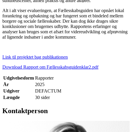
sundhedscenter, almen praksis og andre aktører.
Alt i alt viser evalueringen, at Fællesskabsguiden har opnået lokal
forankring og opbakning og har fungeret som et bindeled mellem
borgere og sociale fællesskaber. Der kan dog ikke drages sikre
konklusioner om brugernes udbytte. Rapportens erfaringer og
analyser kan bruges som et afsæt for videreudvikling og afprøvning
af lignende indsatser i andre kommuner.
Link til projektet bag publikationen
Download Rapport om Fællesskabsguidenklar2.pdf
Udgivelsesform
Rapporter
År
2025
Udgiver
DEFACTUM
Længde
30 sider
Kontaktperson