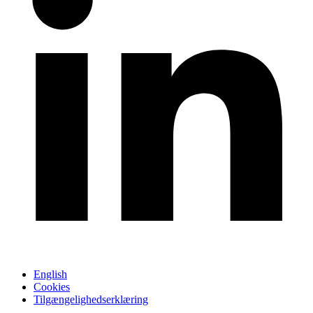
English
Cookies
Tilgængelighedserklæring