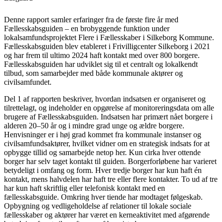
Denne rapport samler erfaringer fra de første fire år med
Fællesskabsguiden – en brobyggende funktion under
lokalsamfundsprojektet Flere i Fællesskaber i Silkeborg Kommune.
Fællesskabsguiden blev etableret i Frivilligcenter Silkeborg i 2021
og har frem til ultimo 2024 haft kontakt med over 800 borgere.
Fællesskabsguiden har udviklet sig til et centralt og lokalkendt
tilbud, som samarbejder med både kommunale aktører og
civilsamfundet.
Del 1 af rapporten beskriver, hvordan indsatsen er organiseret og
tilrettelagt, og indeholder en opgørelse af monitoreringsdata om alle
brugere af Fællesskabsguiden. Indsatsen har primært nået borgere i
alderen 20–50 år og i mindre grad unge og ældre borgere.
Henvisninger er i høj grad kommet fra kommunale instanser og
civilsamfundsaktører, hvilket vidner om en strategisk indsats for at
opbygge tillid og samarbejde netop her. Kun cirka hver ottende
borger har selv taget kontakt til guiden. Borgerforløbene har varieret
betydeligt i omfang og form. Hver tredje borger har kun haft én
kontakt, mens halvdelen har haft tre eller flere kontakter. To ud af tre
har kun haft skriftlig eller telefonisk kontakt med en
fællesskabsguide. Omkring hver tiende har modtaget følgeskab.
Opbygning og vedligeholdelse af relationer til lokale sociale
fællesskaber og aktører har været en kerneaktivitet med afgørende