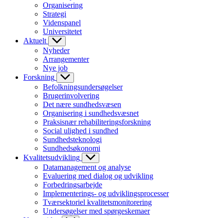
Organisering
Strategi
Videnspanel
Universitetet
Aktuelt
Nyheder
Arrangementer
Nye job
Forskning
Befolkningsundersøgelser
Brugerinvolvering
Det nære sundhedsvæsen
Organisering i sundhedsvæsnet
Praksisnær rehabiliteringsforskning
Social ulighed i sundhed
Sundhedsteknologi
Sundhedsøkonomi
Kvalitetsudvikling
Datamanagement og analyse
Evaluering med dialog og udvikling
Forbedringsarbejde
Implementerings- og udviklingsprocesser
Tværsektoriel kvalitetsmonitorering
Undersøgelser med spørgeskemaer