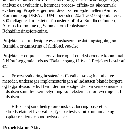
analyse og evaluering, herunder proces-, effekt- og økonomisk
evaluering. Projektet gennemføres i samarbejde mellem Aarhus
Kommune og DEFACTUM i perioden 2024–2027 og omfatter ca.
300 deltagere. Projektet er finansieret af bl.a. Sundhedsfonden,
Aarhus Kommune og Sammen om Praksisnær
Rehabiliteringsforskning.
Projektet skal understøtte evidensbaseret beslutningstagning om
fremtidig organisering af faldforebyggelse.
Projektet er en praksisnær evaluering af en eksisterende kommunal
faldforebyggende indsats “Balancegang i Livet”. Projektet består af
en:
-
Procesevaluering bestående af kvalitative og kvantitative
metoder, undersøger implementeringen af indsatsen blandt borgere
og fagprofessionelle. Herunder undersøger den virkemekanismer i
indsatsen samt hvilken betydning konteksten har for leveringen af
indsatsen.
-
Effekt- og sundhedsøkonomisk evaluering baseret på
helbredsrelateret livskvalitet, fysiske tests samt kommunale og
hospitalsrelaterede sundhedsydelser.
Projektstatus
Aktiv