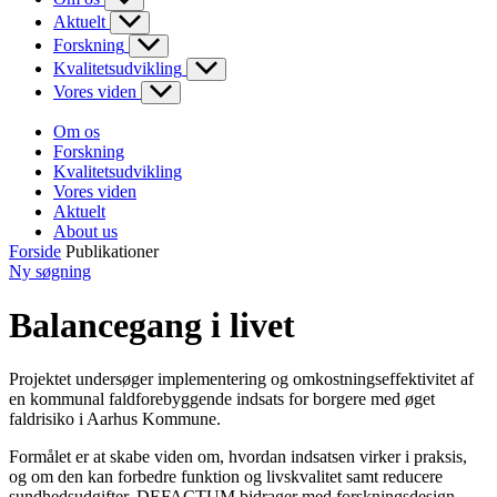
Aktuelt
Forskning
Kvalitetsudvikling
Vores viden
Om os
Forskning
Kvalitetsudvikling
Vores viden
Aktuelt
About us
Forside
Publikationer
Ny søgning
Balancegang i livet
Projektet undersøger implementering og omkostningseffektivitet af
en kommunal faldforebyggende indsats for borgere med øget
faldrisiko i Aarhus Kommune.
Formålet er at skabe viden om, hvordan indsatsen virker i praksis,
og om den kan forbedre funktion og livskvalitet samt reducere
sundhedsudgifter. DEFACTUM bidrager med forskningsdesign,