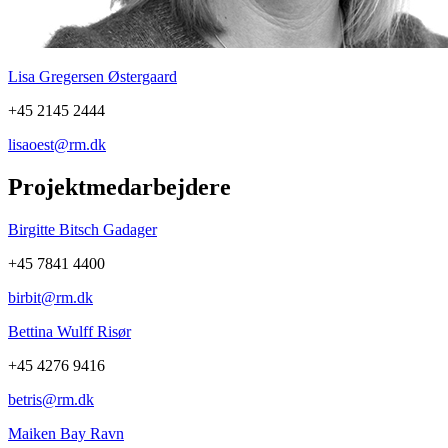
Lisa Gregersen Østergaard
+45 2145 2444
lisaoest@rm.dk
Projektmedarbejdere
Birgitte Bitsch Gadager
+45 7841 4400
birbit@rm.dk
Bettina Wulff Risør
+45 4276 9416
betris@rm.dk
Maiken Bay Ravn