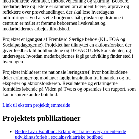
med konkrete værktøjer, metodevejledning og sparring. Beboere,
medarbejdere og ledere er sammen om at identificere, afprøve og
reflektere over prøvehandlinger, der skal løse hverdagens
udfordringer. Ved at sætte borgernes håb, ønsker og drømme i
centrum er målet at fremme beboernes livskvalitet og
medarbejdernes arbejdstilfredshed.
Projektet er igangsat af Fremfærd Særlige behov (KL, FOA og
Socialpædagogerne). Projektet har tilknyttet en aktionsforsker, der
giver feedback til botilbuddene og DEFACTUMs konsulenter, og
undersøger, hvordan medarbejdernes faglige udvikling finder sted i
hverdagen.
Projektet inkluderer tre nationale læringstræf, hvor botilbuddene
deler erfaringer og modtager faglig inspiration fra hinanden og fra
eksperter og aktionsforskeren. Resultaterne og erfaringerne
formidles løbende på Viden på Tværs og opsamles i en rapport, som
kan inspirere andre botilbud.
Link til ekstern projekthjemmeside
Projektets publikationer
Bedre Liv i Botilbud: Erfaringer fra recovery-orienterede
udviklingsforløb i socialpsykiatriske botilbud