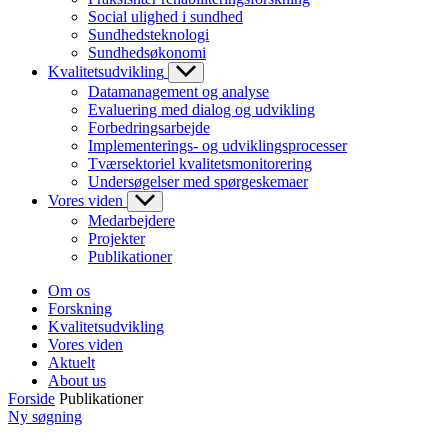
Social ulighed i sundhed
Sundhedsteknologi
Sundhedsøkonomi
Kvalitetsudvikling
Datamanagement og analyse
Evaluering med dialog og udvikling
Forbedringsarbejde
Implementerings- og udviklingsprocesser
Tværsektoriel kvalitetsmonitorering
Undersøgelser med spørgeskemaer
Vores viden
Medarbejdere
Projekter
Publikationer
Om os
Forskning
Kvalitetsudvikling
Vores viden
Aktuelt
About us
Forside
Publikationer
Ny søgning