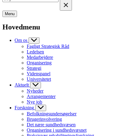
Menu
Hovedmenu
Om os
Fagligt Strategisk Råd
Ledelsen
Medarbejdere
Organisering
Strategi
Videnspanel
Universitetet
Aktuelt
Nyheder
Arrangementer
Nye job
Forskning
Befolkningsundersøgelser
Brugerinvolvering
Det nære sundhedsvæsen
Organisering i sundhedsvæsnet
Praksisnær rehabiliteringsforskning