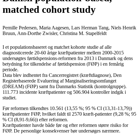
matched cohort study
Pernille Pedersen, Maria Aagesen, Lars Herman Tang, Niels Henrik
Bruun, Ann-Dorthe Zwisler, Christina M. Stapelfeldt
I et populationsbaseret og matchet kohorte studie af alle
diagnosticerede 20-60 årige kræftpatienter mellem 2000-2015
undersøgtes førtidspensions-reformen fra 2013 i Danmark og dens
betydning for tilkendelse af førtidspension (FØP) i en femårig
periode.
Data blev indhentet fra Cancerregistret (kræftdiagnose), Den
Registerbaserede Evaluering af Marginaliseringsomfanget
(DREAM) (FØP) samt fra Danmarks Statistik (kontrolgruppe).
111.773 incidente kræftpatienter og 506.904 kontroller indgik i
studiet.
Før reformen tilkendtes 10.561 (13,55 %; 95 % CI (13,31-13,79))
kræftpatienter FØP, hvilket faldt til 2570 kræft-patienter (9,28 %; 95
% CI (8,91-9,66)) efter reformen.
Kræftpatienter havde både før og efter reformen større risiko for
FØP. De personlige konsekvenser bør undersøges nærmere.