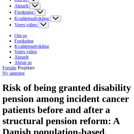
Aktuelt
Forskning
Kvalitetsudvikling
Vores viden
Om os
Forskning
Kvalitetsudvikling
Vores viden
Aktuelt
About us
Forside
Projekter
Ny søgning
Risk of being granted disability
pension among incident cancer
patients before and after a
structural pension reform: A
Danish population-based,