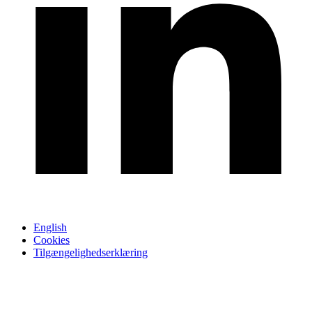
English
Cookies
Tilgængelighedserklæring