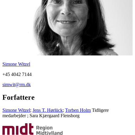
Simone Witzel
+45 4042 7144
simwit@rm.dk
Forfattere
Simone Witzel
;
Jens T. Hørlück
;
Torben Holm
Tidligere
medarbejder
;
Sara Kjærgaard Flensborg