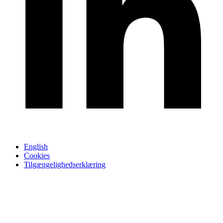
English
Cookies
Tilgængelighedserklæring