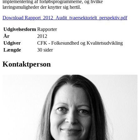
implementering af forløbsprogrammerne, og hvilke
læringsmuligheder der knytter sig hertil.
Download Rapport_2012_Audit_tvaersektorielt_perspektiv.pdf
Udgivelsesform
Rapporter
År
2012
Udgiver
CFK - Folkesundhed og Kvalitetsudvikling
Længde
30 sider
Kontaktperson