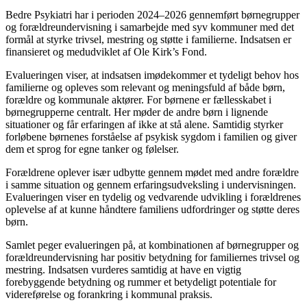
Bedre Psykiatri har i perioden 2024–2026 gennemført børnegrupper
og forældreundervisning i samarbejde med syv kommuner med det
formål at styrke trivsel, mestring og støtte i familierne. Indsatsen er
finansieret og medudviklet af Ole Kirk’s Fond.
Evalueringen viser, at indsatsen imødekommer et tydeligt behov hos
familierne og opleves som relevant og meningsfuld af både børn,
forældre og kommunale aktører. For børnene er fællesskabet i
børnegrupperne centralt. Her møder de andre børn i lignende
situationer og får erfaringen af ikke at stå alene. Samtidig styrker
forløbene børnenes forståelse af psykisk sygdom i familien og giver
dem et sprog for egne tanker og følelser.
Forældrene oplever især udbytte gennem mødet med andre forældre
i samme situation og gennem erfaringsudveksling i undervisningen.
Evalueringen viser en tydelig og vedvarende udvikling i forældrenes
oplevelse af at kunne håndtere familiens udfordringer og støtte deres
børn.
Samlet peger evalueringen på, at kombinationen af børnegrupper og
forældreundervisning har positiv betydning for familiernes trivsel og
mestring. Indsatsen vurderes samtidig at have en vigtig
forebyggende betydning og rummer et betydeligt potentiale for
videreførelse og forankring i kommunal praksis.