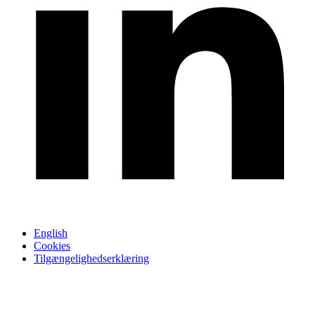
English
Cookies
Tilgængelighedserklæring