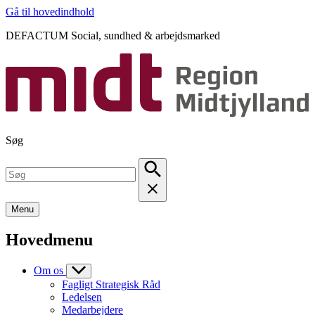
Gå til hovedindhold
DEFACTUM Social, sundhed & arbejdsmarked
Søg
Menu
Hovedmenu
Om os
Fagligt Strategisk Råd
Ledelsen
Medarbejdere