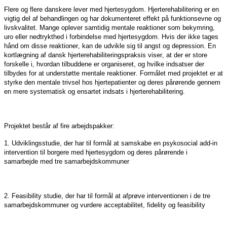
Flere og flere danskere lever med hjertesygdom. Hjerterehabilitering er en
vigtig del af behandlingen og har dokumenteret effekt på funktionsevne og
livskvalitet. Mange oplever samtidig mentale reaktioner som bekymring,
uro eller nedtrykthed i forbindelse med hjertesygdom. Hvis der ikke tages
hånd om disse reaktioner, kan de udvikle sig til angst og depression. En
kortlægning af dansk hjerterehabiliteringspraksis viser, at der er store
forskelle i, hvordan tilbuddene er organiseret, og hvilke indsatser der
tilbydes for at understøtte mentale reaktioner. Formålet med projektet er at
styrke den mentale trivsel hos hjertepatienter og deres pårørende gennem
en mere systematisk og ensartet indsats i hjerterehabilitering.
Projektet består af fire arbejdspakker:
1. Udviklingsstudie, der har til formål at samskabe en psykosocial add-in
intervention til borgere med hjertesygdom og deres pårørende i
samarbejde med tre samarbejdskommuner
2. Feasibility studie, der har til formål at afprøve interventionen i de tre
samarbejdskommuner og vurdere acceptabilitet, fidelity og feasibility