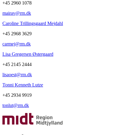
+45 2960 1078
mairav@rm.dk
Caroline Trillingsgaard Mejdahl
+45 2968 3629
carmej@rm.dk
Lisa Gregersen Østergaard
+45 2145 2444
lisaoest@rm.dk
Tonni Kenneth Lutze
+45 2934 9919
tonlut@rm.dk