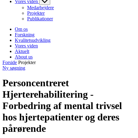
Vores viden
Medarbejdere
Projekter
Publikationer
Om os
Forskning
Kvalitetsudvikling
Vores viden
Aktuelt
About us
Forside
Projekter
Ny søgning
Personcentreret
Hjerterehabilitering -
Forbedring af mental trivsel
hos hjertepatienter og deres
pårørende