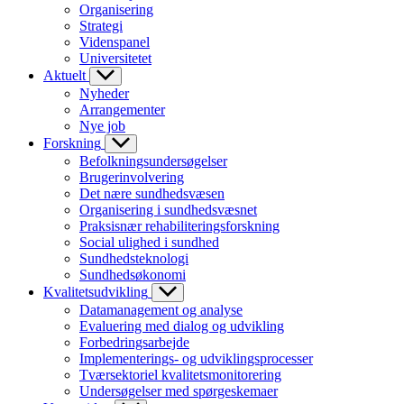
Organisering
Strategi
Videnspanel
Universitetet
Aktuelt
Nyheder
Arrangementer
Nye job
Forskning
Befolkningsundersøgelser
Brugerinvolvering
Det nære sundhedsvæsen
Organisering i sundhedsvæsnet
Praksisnær rehabiliteringsforskning
Social ulighed i sundhed
Sundhedsteknologi
Sundhedsøkonomi
Kvalitetsudvikling
Datamanagement og analyse
Evaluering med dialog og udvikling
Forbedringsarbejde
Implementerings- og udviklingsprocesser
Tværsektoriel kvalitetsmonitorering
Undersøgelser med spørgeskemaer