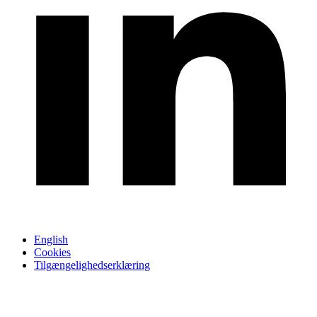
English
Cookies
Tilgængelighedserklæring