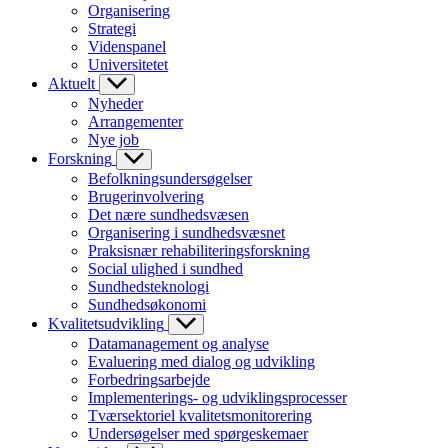
Organisering
Strategi
Videnspanel
Universitetet
Aktuelt
Nyheder
Arrangementer
Nye job
Forskning
Befolkningsundersøgelser
Brugerinvolvering
Det nære sundhedsvæsen
Organisering i sundhedsvæsnet
Praksisnær rehabiliteringsforskning
Social ulighed i sundhed
Sundhedsteknologi
Sundhedsøkonomi
Kvalitetsudvikling
Datamanagement og analyse
Evaluering med dialog og udvikling
Forbedringsarbejde
Implementerings- og udviklingsprocesser
Tværsektoriel kvalitetsmonitorering
Undersøgelser med spørgeskemaer