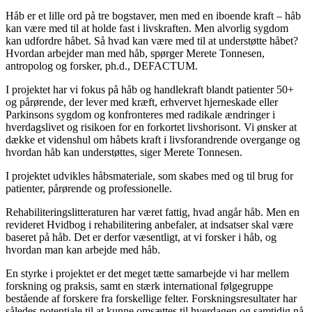
Håb er et lille ord på tre bogstaver, men med en iboende kraft – håb
kan være med til at holde fast i livskraften. Men alvorlig sygdom
kan udfordre håbet. Så hvad kan være med til at understøtte håbet?
Hvordan arbejder man med håb, spørger Merete Tonnesen,
antropolog og forsker, ph.d., DEFACTUM.
I projektet har vi fokus på håb og handlekraft blandt patienter 50+
og pårørende, der lever med kræft, erhvervet hjerneskade eller
Parkinsons sygdom og konfronteres med radikale ændringer i
hverdagslivet og risikoen for en forkortet livshorisont. Vi ønsker at
dække et videnshul om håbets kraft i livsforandrende overgange og
hvordan håb kan understøttes, siger Merete Tonnesen.
I projektet udvikles håbsmateriale, som skabes med og til brug for
patienter, pårørende og professionelle.
Rehabiliteringslitteraturen har været fattig, hvad angår håb. Men en
revideret Hvidbog i rehabilitering anbefaler, at indsatser skal være
baseret på håb. Det er derfor væsentligt, at vi forsker i håb, og
hvordan man kan arbejde med håb.
En styrke i projektet er det meget tætte samarbejde vi har mellem
forskning og praksis, samt en stærk international følgegruppe
bestående af forskere fra forskellige felter. Forskningsresultater har
således potentiale til at kunne omsættes til hverdagen og samtidig nå