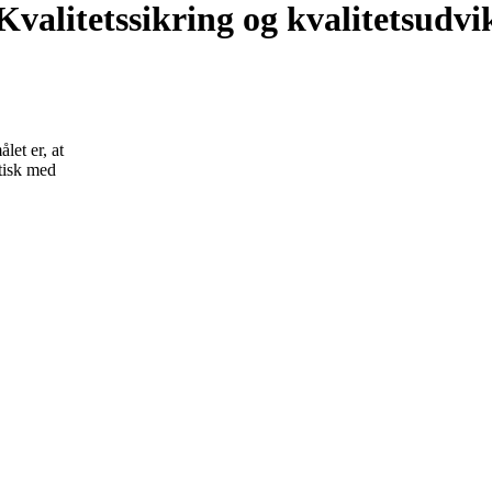
alitetssikring og kvalitetsudvi
let er, at
tisk med