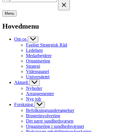
Menu
Hovedmenu
Om os
Fagligt Strategisk Råd
Ledelsen
Medarbejdere
Organisering
Strategi
Videnspanel
Universitetet
Aktuelt
Nyheder
Arrangementer
Nye job
Forskning
Befolkningsundersøgelser
Brugerinvolvering
Det nære sundhedsvæsen
Organisering i sundhedsvæsnet
Praksisnær rehabiliteringsforskning