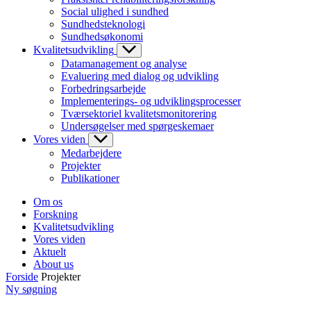
Social ulighed i sundhed
Sundhedsteknologi
Sundhedsøkonomi
Kvalitetsudvikling
Datamanagement og analyse
Evaluering med dialog og udvikling
Forbedringsarbejde
Implementerings- og udviklingsprocesser
Tværsektoriel kvalitetsmonitorering
Undersøgelser med spørgeskemaer
Vores viden
Medarbejdere
Projekter
Publikationer
Om os
Forskning
Kvalitetsudvikling
Vores viden
Aktuelt
About us
Forside
Projekter
Ny søgning