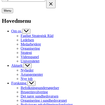
Menu
Hovedmenu
Om os
Fagligt Strategisk Råd
Ledelsen
Medarbejdere
Organisering
Strategi
Videnspanel
Universitetet
Aktuelt
Nyheder
Arrangementer
Nye job
Forskning
Befolkningsundersøgelser
Brugerinvolvering
Det nære sundhedsvæsen
Organisering i sundhedsvæsnet
Praksisnær rehabiliteringsforskning