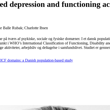
ted depression and functioning a
e Balle Rubak; Charlotte Ibsen
 på tværs af psykiske, sociale og fysiske domæner. I et dansk populatio
 i WHO’s International Classification of Functioning, Disability and
glige aktiviteter, arbejdsliv og deltagelse i samfundslivet. Studiet er
s ICF domains: a Danish population-based study