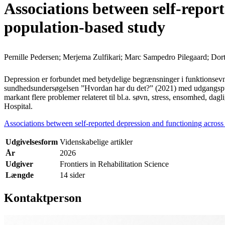
Associations between self-repor
population-based study
Pernille Pedersen; Merjema Zulfikari; Marc Sampedro Pilegaard; Dort
Depression er forbundet med betydelige begrænsninger i funktionsevne
sundhedsundersøgelsen ”Hvordan har du det?” (2021) med udgangspunkt
markant flere problemer relateret til bl.a. søvn, stress, ensomhed, da
Hospital.
Associations between self-reported depression and functioning acros
Udgivelsesform
Videnskabelige artikler
År
2026
Udgiver
Frontiers in Rehabilitation Science
Længde
14 sider
Kontaktperson