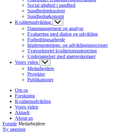
Social ulighed i sundhed
Sundhedsteknologi
Sundhedsøkonomi
Kvalitetsudvikling
Datamanagement og analyse
Evaluering med dialog og udvikling
Forbedringsarbejde
Implementerings- og udviklingsprocesser
Tværsektoriel kvalitetsmonitorering
Undersøgelser med spørgeskemaer
Vores viden
Medarbejdere
Projekter
Publikationer
Om os
Forskning
Kvalitetsudvikling
Vores viden
Aktuelt
About us
Forside
Medarbejdere
Ny søgning