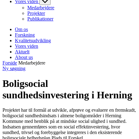
Vores viden
Medarbejdere
Projekter
Publikationer
Om os
Forskning
Kvalitetsudvikling
Vores viden
Aktuelt
About us
Forside
Medarbejdere
Ny søgning
Boligsocial
sundhedsinvestering i Herning
Projektet har til formål at udvikle, afprøve og evaluere en fremskudt,
boligsocial sundhedsindsats i almene boligområder i Herning
Kommune med henblik på at mindske social ulighed i sundhed.
Indsatsen gennemføres som en social effektinvestering, hvor
sundhed, trivsel og forebyggelse integreres i den eksisterende
boligsociale helhedsplan Plads til Forskel.