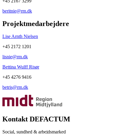
+45 2167 3299
beritnie@rm.dk
Projektmedarbejdere
Lise Arnth Nielsen
+45 2172 1201
lisnie@rm.dk
Bettina Wulff Risør
+45 4276 9416
betris@rm.dk
Kontakt DEFACTUM
Social, sundhed & arbejdsmarked