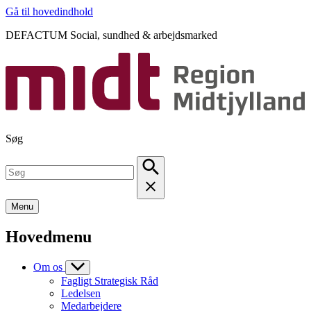
Gå til hovedindhold
DEFACTUM Social, sundhed & arbejdsmarked
Søg
Menu
Hovedmenu
Om os
Fagligt Strategisk Råd
Ledelsen
Medarbejdere