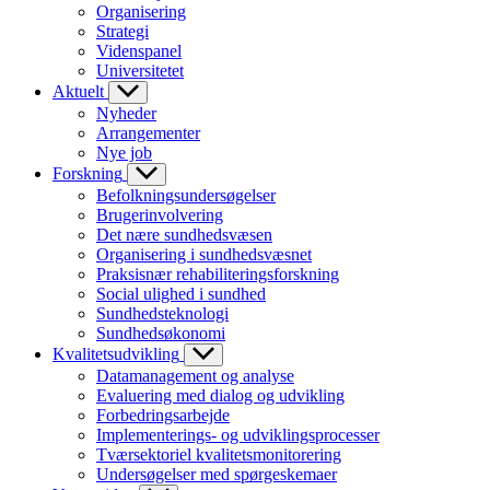
Organisering
Strategi
Videnspanel
Universitetet
Aktuelt
Nyheder
Arrangementer
Nye job
Forskning
Befolkningsundersøgelser
Brugerinvolvering
Det nære sundhedsvæsen
Organisering i sundhedsvæsnet
Praksisnær rehabiliteringsforskning
Social ulighed i sundhed
Sundhedsteknologi
Sundhedsøkonomi
Kvalitetsudvikling
Datamanagement og analyse
Evaluering med dialog og udvikling
Forbedringsarbejde
Implementerings- og udviklingsprocesser
Tværsektoriel kvalitetsmonitorering
Undersøgelser med spørgeskemaer