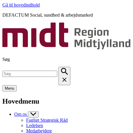
Gå til hovedindhold
DEFACTUM Social, sundhed & arbejdsmarked
Søg
Menu
Hovedmenu
Om os
Fagligt Strategisk Råd
Ledelsen
Medarbejdere