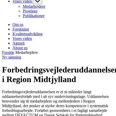
Vores viden
Medarbejdere
Projekter
Publikationer
Om os
Forskning
Kvalitetsudvikling
Vores viden
Aktuelt
About us
Forside
Medarbejdere
Ny søgning
Forbedringsvejlederuddannelse
i Region Midtjylland
Forbedringsvejlederuddannelsen er et ni måneder langt
uddannelsesforløb med i alt syv undervisningsdage. Uddannelsen
henvender sig til medarbejdere og mellemledere i Region
Midtjylland, der ønsker at styrke deres kompetencer i systematisk
forbedringsarbejde. Forløbet gennemføres i et fagligt samarbejde
mellem DEFACTUM og Dansk Selskab for Patientsikkerhed.